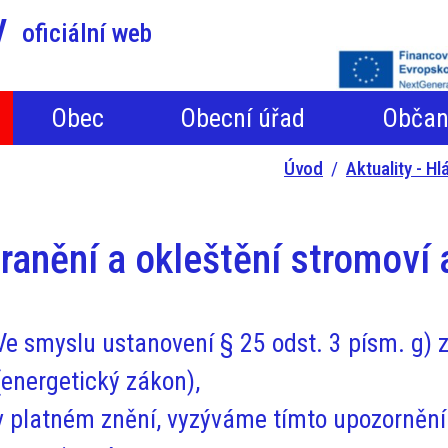
y
oficiální web
Obec
Obecní úřad
Obča
Úvod
Aktuality - H
ranění a okleštění stromoví 
Ve smyslu ustanovení § 25 odst. 3 písm. g)
(energetický zákon),
v platném znění, vyzýváme tímto upozorněním