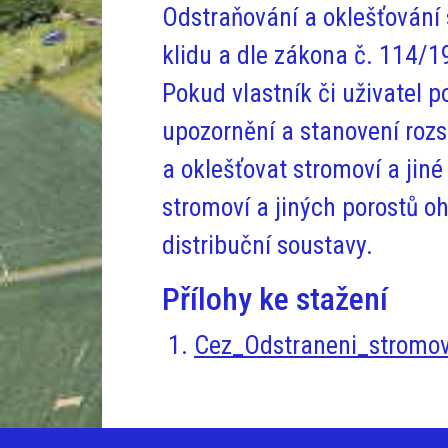
Odstraňování a oklešťování 
klidu a dle zákona č. 114/19
Pokud vlastník či uživatel 
upozornění a stanovení rozs
a oklešťovat stromoví a jin
stromoví a jiných porostů o
distribuční soustavy.
Přílohy ke stažení
Cez_Odstraneni_stromovi