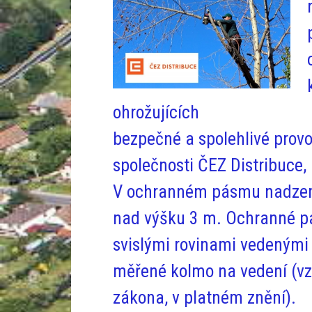
ohrožujících
bezpečné a spolehlivé provo
společnosti ČEZ Distribuce, 
V ochranném pásmu nadzemn
nad výšku 3 m. Ochranné p
svislými rovinami vedenými
měřené kolmo na vedení (vzd
zákona, v platném znění).