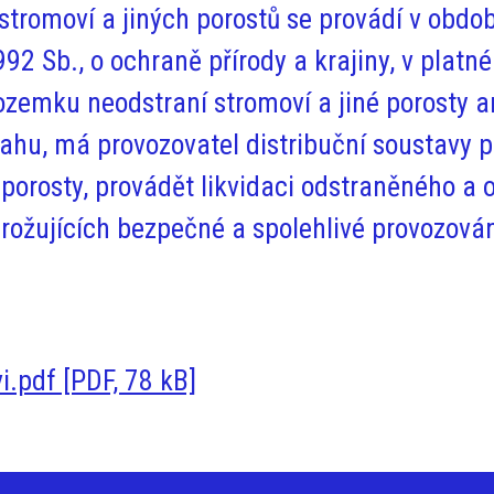
stromoví a jiných porostů se provádí v obdo
92 Sb., o ochraně přírody a krajiny, v platn
pozemku neodstraní stromoví a jiné porosty 
ahu, má provozovatel distribuční soustavy 
é porosty, provádět likvidaci odstraněného a
hrožujících bezpečné a spolehlivé provozován
.pdf [PDF, 78 kB]