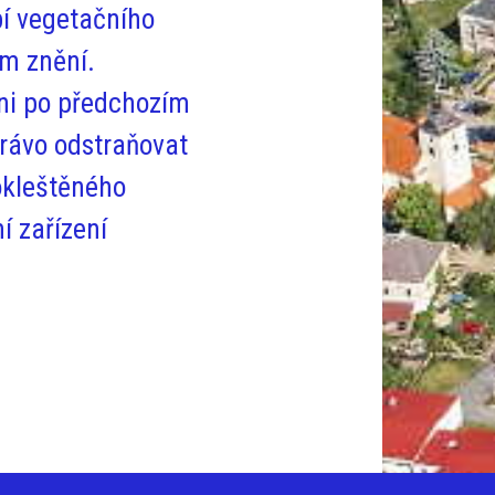
bí vegetačního
ém znění.
ani po předchozím
právo odstraňovat
 okleštěného
í zařízení