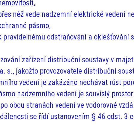
nemovitostí,
přes něž vede nadzemní elektrické vedení n
ochranné pásmo,
k pravidelnému odstraňování a oklešťování s
zování zařízení distribuční soustavy v maje
a. s., jakožto provozovatele distribuční sous
ího vedení je zakázáno nechávat růst por
ásmo nadzemního vedení je souvislý prosto
 po obou stranách vedení ve vodorovné vzdá
álenosti se řídí ustanovením § 46 odst. 3 