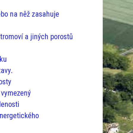
ebo na něž zasahuje
tromoví a jiných porostů
tku
tavy.
osty
r vymezený
lenosti
energetického