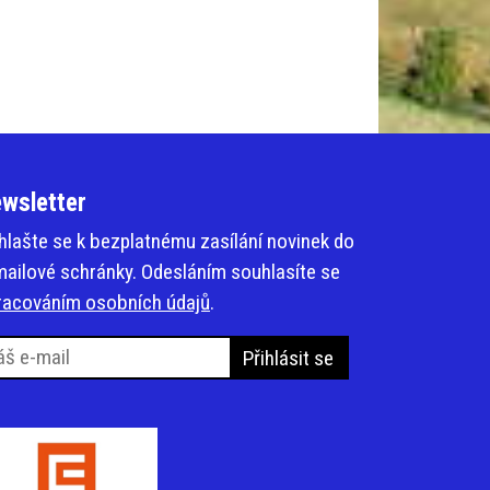
wsletter
ihlašte se k bezplatnému zasílání novinek do
mailové schránky. Odesláním souhlasíte se
racováním osobních údajů
.