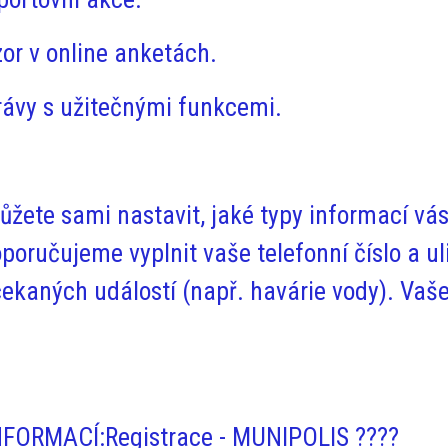
zor v
online anketách
.
rávy
s užitečnými funkcemi.
žete sami nastavit, jaké typy informací vás 
Doporučujeme vyplnit vaše
telefonní číslo a ul
čekaných událostí (např. havárie vody). Vaše
NFORMACÍ:
Registrace - MUNIPOLIS ????