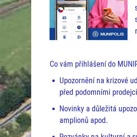
Co vám přihlášení do MUNIP
Upozornění na
krizové ud
před podomními prodejci
Novinky a
důležitá upozo
amplionů apod.
Pozvánky
na kulturní a s