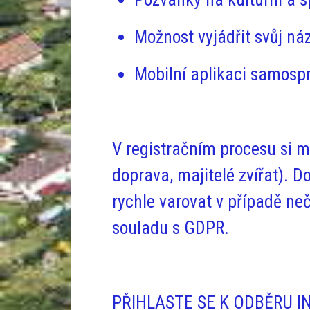
Možnost vyjádřit svůj ná
Mobilní aplikaci samosp
V registračním procesu si mů
doprava, majitelé zvířat). 
rychle varovat v případě ne
souladu s GDPR.
PŘIHLASTE SE K ODBĚRU I