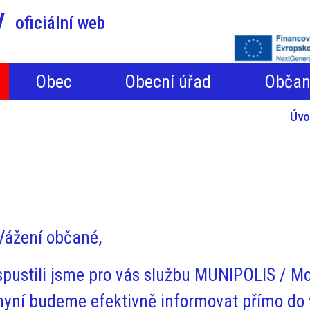
y
oficiální web
Obec
Obecní úřad
Obča
Úv
Vážení občané,
spustili jsme pro vás službu MUNIPOLIS / Mob
nyní budeme efektivně informovat přímo do 